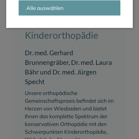
Alle auswählen
MVZ für
Orthopädie
und
Kinderorthopädie
Dr. med. Gerhard
Brunnengräber, Dr. med. Laura
Bähr und Dr. med. Jürgen
Specht
Unsere orthopädische
Gemeinschaftspraxis befindet sich im
Herzen von Wiesbaden und bietet
Ihnen das komplette Spektrum der
konservativen Orthopädie mit den
Schwerpunkten Kinderorthopädie,